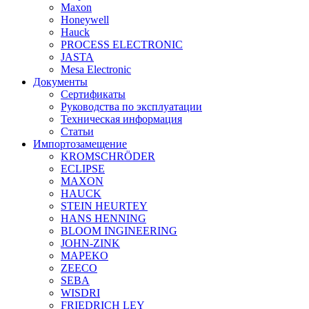
Maxon
Honeywell
Hauck
PROCESS ELECTRONIC
JASTA
Mesa Electronic
Документы
Сертификаты
Руководства по эксплуатации
Техническая информация
Статьи
Импортозамещение
KROMSCHRÖDER
ECLIPSE
MAXON
HAUCK
STEIN HEURTEY
HANS HENNING
BLOOM INGINEERING
JOHN-ZINK
MAPEKO
ZEECO
SEBA
WISDRI
FRIEDRICH LEY