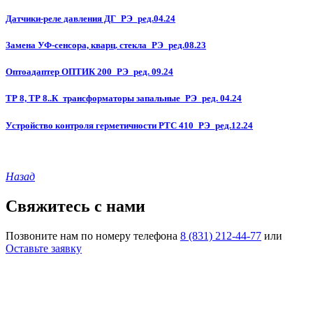
Датчики-реле давления ДГ_РЭ_ред.04.24
Замена УФ-сенсора, кварц. стекла_РЭ_ред.08.23
Оптоадаптер ОПТИК 200_РЭ_ред. 09.24
ТР 8, ТР 8..К_трансформаторы запальные_РЭ_ред. 04.24
Устройство контроля герметичности РТС 410_РЭ_ред.12.24
Назад
Свяжитесь с нами
Позвоните нам по номеру телефона
8 (831) 212-44-77
или
Оставьте заявку
© 1990-2023 ООО "Волгатерм". Все права защищены
Использование материалов сайта без разрешения владельца
запрещено и будет преследоваться по закону