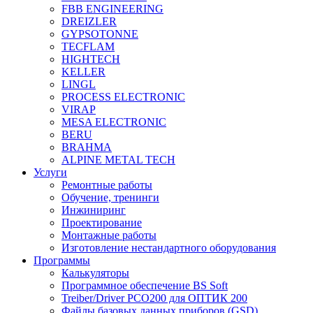
FBB ENGINEERING
DREIZLER
GYPSOTONNE
TECFLAM
HIGHTECH
KELLER
LINGL
PROCESS ELECTRONIC
VIRAP
MESA ELECTRONIC
BERU
BRAHMA
ALPINE METAL TECH
Услуги
Ремонтные работы
Обучение, тренинги
Инжиниринг
Проектирование
Монтажные работы
Изготовление нестандартного оборудования
Программы
Калькуляторы
Программное обеспечение BS Soft
Treiber/Driver PCO200 для ОПТИК 200
Файлы базовых данных приборов (GSD)