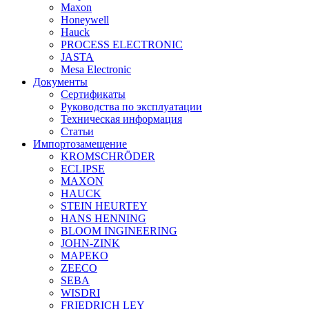
Maxon
Honeywell
Hauck
PROCESS ELECTRONIC
JASTA
Mesa Electronic
Документы
Сертификаты
Руководства по эксплуатации
Техническая информация
Статьи
Импортозамещение
KROMSCHRÖDER
ECLIPSE
MAXON
HAUCK
STEIN HEURTEY
HANS HENNING
BLOOM INGINEERING
JOHN-ZINK
MAPEKO
ZEECO
SEBA
WISDRI
FRIEDRICH LEY