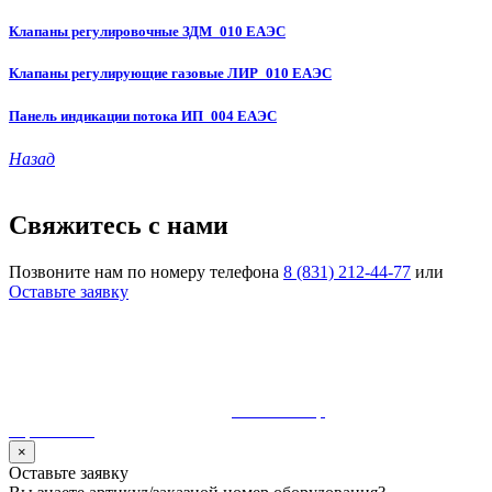
Клапаны регулировочные ЗДМ_010 ЕАЭС
Клапаны регулирующие газовые ЛИР_010 ЕАЭС
Панель индикации потока ИП_004 ЕАЭС
Назад
Свяжитесь с нами
Позвоните нам по номеру телефона
8 (831) 212-44-77
или
Оставьте заявку
© 1990-2023 ООО "Волгатерм". Все права защищены
Использование материалов сайта без разрешения владельца
запрещено и будет преследоваться по закону
Разработка и сопровождение
MaurisGroup
карта сайта
×
Оставьте заявку