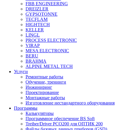
FBB ENGINEERING
DREIZLER
GYPSOTONNE
TECFLAM
HIGHTECH
KELLER
LINGL
PROCESS ELECTRONIC
VIRAP
MESA ELECTRONIC
BERU
BRAHMA
ALPINE METAL TECH
Услуги
Ремонтные работы
Обучение, тренинги
Инжиниринг
Проектирование
Монтажные работы
Изготовление нестандартного оборудования
Программы
Калькуляторы
Программное обеспечение BS Soft
Treiber/Driver PCO200 для ОПТИК 200
Файлы базовых данных приборов (GSD)