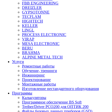
FBB ENGINEERING
DREIZLER
GYPSOTONNE
TECFLAM
HIGHTECH
KELLER
LINGL
PROCESS ELECTRONIC
VIRAP
MESA ELECTRONIC
BERU
BRAHMA
ALPINE METAL TECH
Услуги
Ремонтные работы
Обучение, тренинги
Инжиниринг
Проектирование
Монтажные работы
Изготовление нестандартного оборудования
Программы
Калькуляторы
Программное обеспечение BS Soft
Treiber/Driver PCO200 для ОПТИК 200
Файлы базовых данных приборов (GSD)