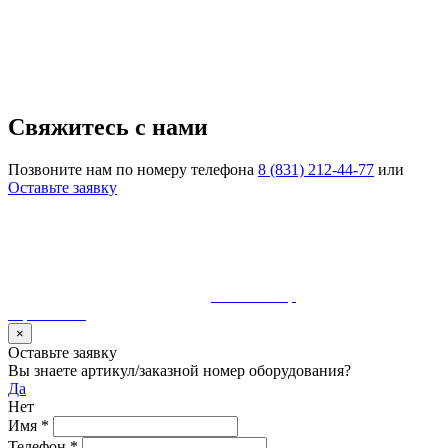
Свяжитесь с нами
Позвоните нам по номеру телефона
8 (831) 212-44-77
или
Оставьте заявку
© 1990-2023 ООО "Волгатерм". Все права защищены
Использование материалов сайта без разрешения владельца
запрещено и будет преследоваться по закону
Разработка и сопровождение
MaurisGroup
карта сайта
×
Оставьте заявку
Вы знаете артикул/заказной номер оборудования?
Да
Нет
Имя
*
Телефон
*