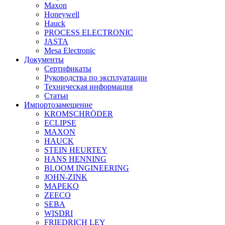
Maxon
Honeywell
Hauck
PROCESS ELECTRONIC
JASTA
Mesa Electronic
Документы
Сертификаты
Руководства по эксплуатации
Техническая информация
Статьи
Импортозамещение
KROMSCHRÖDER
ECLIPSE
MAXON
HAUCK
STEIN HEURTEY
HANS HENNING
BLOOM INGINEERING
JOHN-ZINK
MAPEKO
ZEECO
SEBA
WISDRI
FRIEDRICH LEY