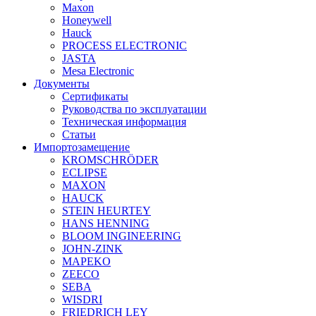
Maxon
Honeywell
Hauck
PROCESS ELECTRONIC
JASTA
Mesa Electronic
Документы
Сертификаты
Руководства по эксплуатации
Техническая информация
Статьи
Импортозамещение
KROMSCHRÖDER
ECLIPSE
MAXON
HAUCK
STEIN HEURTEY
HANS HENNING
BLOOM INGINEERING
JOHN-ZINK
MAPEKO
ZEECO
SEBA
WISDRI
FRIEDRICH LEY