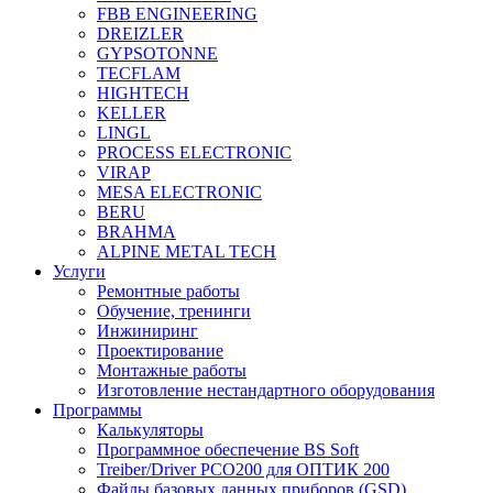
FBB ENGINEERING
DREIZLER
GYPSOTONNE
TECFLAM
HIGHTECH
KELLER
LINGL
PROCESS ELECTRONIC
VIRAP
MESA ELECTRONIC
BERU
BRAHMA
ALPINE METAL TECH
Услуги
Ремонтные работы
Обучение, тренинги
Инжиниринг
Проектирование
Монтажные работы
Изготовление нестандартного оборудования
Программы
Калькуляторы
Программное обеспечение BS Soft
Treiber/Driver PCO200 для ОПТИК 200
Файлы базовых данных приборов (GSD)