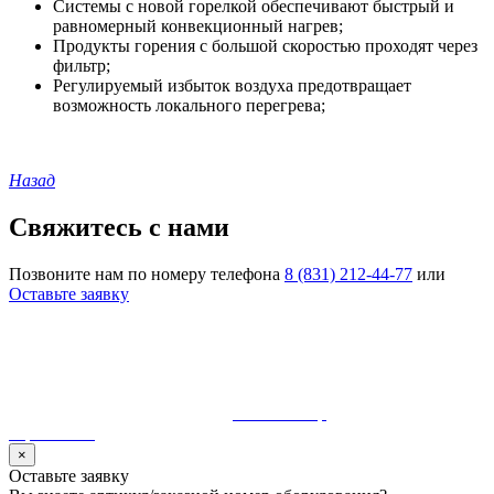
Системы с новой горелкой обеспечивают быстрый и
равномерный конвекционный нагрев;
Продукты горения с большой скоростью проходят через
фильтр;
Регулируемый избыток воздуха предотвращает
возможность локального перегрева;
Назад
Свяжитесь с нами
Позвоните нам по номеру телефона
8 (831) 212-44-77
или
Оставьте заявку
© 1990-2023 ООО "Волгатерм". Все права защищены
Использование материалов сайта без разрешения владельца
запрещено и будет преследоваться по закону
Разработка и сопровождение
MaurisGroup
карта сайта
×
Оставьте заявку