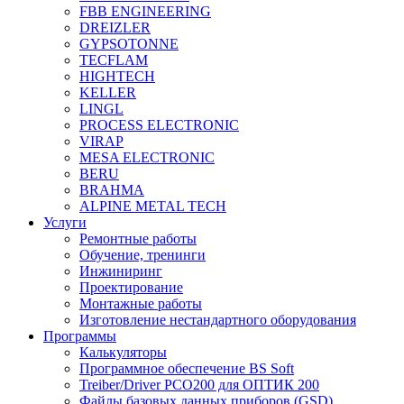
FBB ENGINEERING
DREIZLER
GYPSOTONNE
TECFLAM
HIGHTECH
KELLER
LINGL
PROCESS ELECTRONIC
VIRAP
MESA ELECTRONIC
BERU
BRAHMA
ALPINE METAL TECH
Услуги
Ремонтные работы
Обучение, тренинги
Инжиниринг
Проектирование
Монтажные работы
Изготовление нестандартного оборудования
Программы
Калькуляторы
Программное обеспечение BS Soft
Treiber/Driver PCO200 для ОПТИК 200
Файлы базовых данных приборов (GSD)