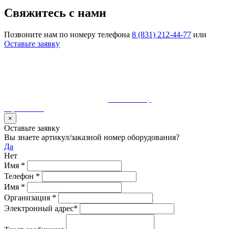
Свяжитесь с нами
Позвоните нам по номеру телефона
8 (831) 212-44-77
или
Оставьте заявку
© 1990-2023 ООО "Волгатерм". Все права защищены
Использование материалов сайта без разрешения владельца
запрещено и будет преследоваться по закону
Разработка и сопровождение
MaurisGroup
карта сайта
×
Оставьте заявку
Вы знаете артикул/заказной номер оборудования?
Да
Нет
Имя
*
Телефон
*
Имя
*
Организация
*
Электронный адрес
*