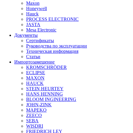
Maxon
Honeywell
Hauck
PROCESS ELECTRONIC
JASTA
Mesa Electronic
Документы
Сертификаты
Руководства по эксплуатации
Техническая информация
Статьи
Импортозамещение
KROMSCHRÖDER
ECLIPSE
MAXON
HAUCK
STEIN HEURTEY
HANS HENNING
BLOOM INGINEERING
JOHN-ZINK
MAPEKO
ZEECO
SEBA
WISDRI
FRIEDRICH LEY