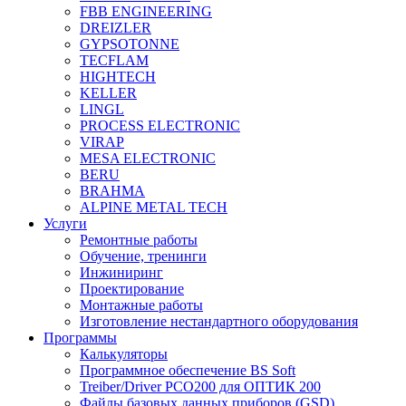
FBB ENGINEERING
DREIZLER
GYPSOTONNE
TECFLAM
HIGHTECH
KELLER
LINGL
PROCESS ELECTRONIC
VIRAP
MESA ELECTRONIC
BERU
BRAHMA
ALPINE METAL TECH
Услуги
Ремонтные работы
Обучение, тренинги
Инжиниринг
Проектирование
Монтажные работы
Изготовление нестандартного оборудования
Программы
Калькуляторы
Программное обеспечение BS Soft
Treiber/Driver PCO200 для ОПТИК 200
Файлы базовых данных приборов (GSD)