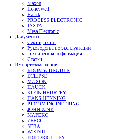
Maxon
Honeywell
Hauck
PROCESS ELECTRONIC
JASTA
Mesa Electronic
Документы
Сертификаты
Руководства по эксплуатации
Техническая информация
Статьи
Импортозамещение
KROMSCHRÖDER
ECLIPSE
MAXON
HAUCK
STEIN HEURTEY
HANS HENNING
BLOOM INGINEERING
JOHN-ZINK
MAPEKO
ZEECO
SEBA
WISDRI
FRIEDRICH LEY