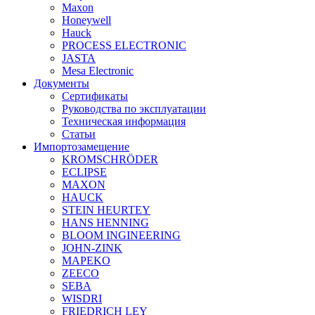
Maxon
Honeywell
Hauck
PROCESS ELECTRONIC
JASTA
Mesa Electronic
Документы
Сертификаты
Руководства по эксплуатации
Техническая информация
Статьи
Импортозамещение
KROMSCHRÖDER
ECLIPSE
MAXON
HAUCK
STEIN HEURTEY
HANS HENNING
BLOOM INGINEERING
JOHN-ZINK
MAPEKO
ZEECO
SEBA
WISDRI
FRIEDRICH LEY