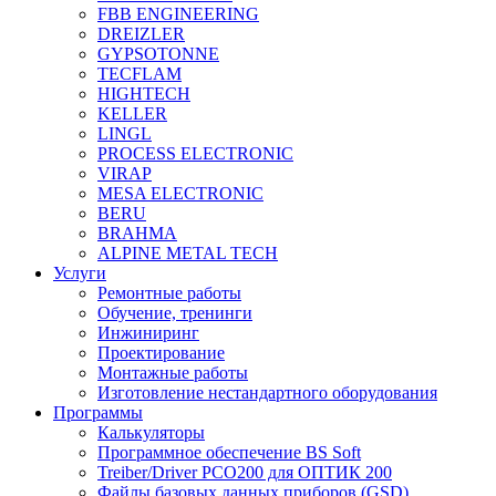
FBB ENGINEERING
DREIZLER
GYPSOTONNE
TECFLAM
HIGHTECH
KELLER
LINGL
PROCESS ELECTRONIC
VIRAP
MESA ELECTRONIC
BERU
BRAHMA
ALPINE METAL TECH
Услуги
Ремонтные работы
Обучение, тренинги
Инжиниринг
Проектирование
Монтажные работы
Изготовление нестандартного оборудования
Программы
Калькуляторы
Программное обеспечение BS Soft
Treiber/Driver PCO200 для ОПТИК 200
Файлы базовых данных приборов (GSD)