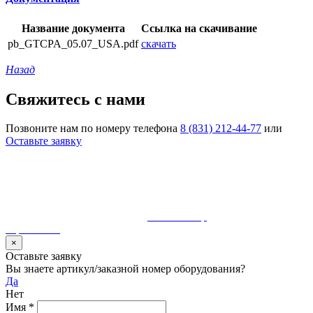
Название документа
Ссылка на скачивание
pb_GTCPA_05.07_USA.pdf
скачать
Назад
Свяжитесь с нами
Позвоните нам по номеру телефона
8 (831) 212-44-77
или
Оставьте заявку
© 1990-2023 ООО "Волгатерм". Все права защищены
Использование материалов сайта без разрешения владельца
запрещено и будет преследоваться по закону
Разработка и сопровождение
MaurisGroup
карта сайта
×
Оставьте заявку
Вы знаете артикул/заказной номер оборудования?
Да
Нет
Имя
*