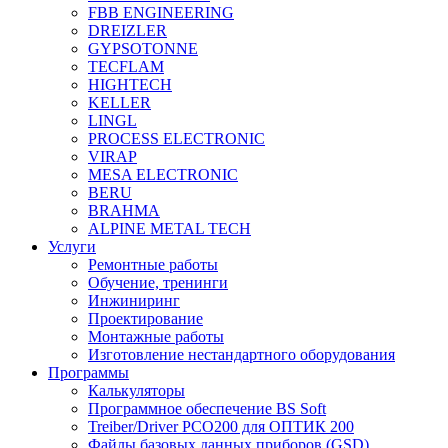
FBB ENGINEERING
DREIZLER
GYPSOTONNE
TECFLAM
HIGHTECH
KELLER
LINGL
PROCESS ELECTRONIC
VIRAP
MESA ELECTRONIC
BERU
BRAHMA
ALPINE METAL TECH
Услуги
Ремонтные работы
Обучение, тренинги
Инжиниринг
Проектирование
Монтажные работы
Изготовление нестандартного оборудования
Программы
Калькуляторы
Программное обеспечение BS Soft
Treiber/Driver PCO200 для ОПТИК 200
Файлы базовых данных приборов (GSD)