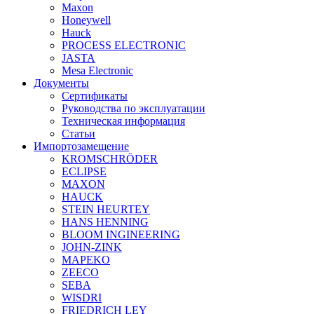
Maxon
Honeywell
Hauck
PROCESS ELECTRONIC
JASTA
Mesa Electronic
Документы
Сертификаты
Руководства по эксплуатации
Техническая информация
Статьи
Импортозамещение
KROMSCHRÖDER
ECLIPSE
MAXON
HAUCK
STEIN HEURTEY
HANS HENNING
BLOOM INGINEERING
JOHN-ZINK
MAPEKO
ZEECO
SEBA
WISDRI
FRIEDRICH LEY