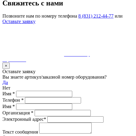
Свяжитесь с нами
Позвоните нам по номеру телефона
8 (831) 212-44-77
или
Оставьте заявку
© 1990-2023 ООО "Волгатерм". Все права защищены
Использование материалов сайта без разрешения владельца
запрещено и будет преследоваться по закону
Разработка и сопровождение
MaurisGroup
карта сайта
×
Оставьте заявку
Вы знаете артикул/заказной номер оборудования?
Да
Нет
Имя
*
Телефон
*
Имя
*
Организация
*
Электронный адрес
*
Текст сообщения