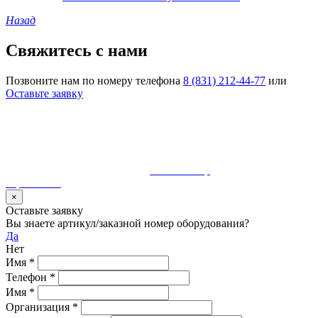
Назад
Свяжитесь с нами
Позвоните нам по номеру телефона
8 (831) 212-44-77
или
Оставьте заявку
© 1990-2023 ООО "Волгатерм". Все права защищены
Использование материалов сайта без разрешения владельца
запрещено и будет преследоваться по закону
Разработка и сопровождение
MaurisGroup
карта сайта
×
Оставьте заявку
Вы знаете артикул/заказной номер оборудования?
Да
Нет
Имя
*
Телефон
*
Имя
*
Организация
*