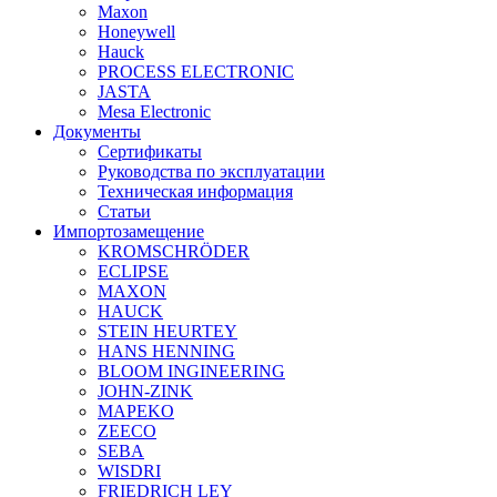
Maxon
Honeywell
Hauck
PROCESS ELECTRONIC
JASTA
Mesa Electronic
Документы
Сертификаты
Руководства по эксплуатации
Техническая информация
Статьи
Импортозамещение
KROMSCHRÖDER
ECLIPSE
MAXON
HAUCK
STEIN HEURTEY
HANS HENNING
BLOOM INGINEERING
JOHN-ZINK
MAPEKO
ZEECO
SEBA
WISDRI
FRIEDRICH LEY