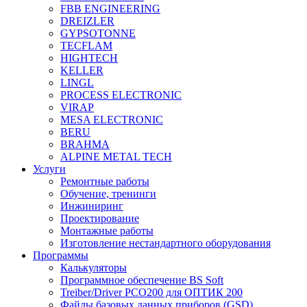
FBB ENGINEERING
DREIZLER
GYPSOTONNE
TECFLAM
HIGHTECH
KELLER
LINGL
PROCESS ELECTRONIC
VIRAP
MESA ELECTRONIC
BERU
BRAHMA
ALPINE METAL TECH
Услуги
Ремонтные работы
Обучение, тренинги
Инжиниринг
Проектирование
Монтажные работы
Изготовление нестандартного оборудования
Программы
Калькуляторы
Программное обеспечение BS Soft
Treiber/Driver PCO200 для ОПТИК 200
Файлы базовых данных приборов (GSD)