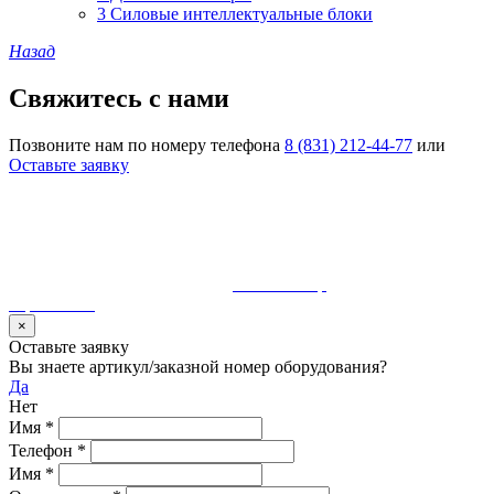
3 Силовые интеллектуальные блоки
Назад
Свяжитесь с нами
Позвоните нам по номеру телефона
8 (831) 212-44-77
или
Оставьте заявку
© 1990-2023 ООО "Волгатерм". Все права защищены
Использование материалов сайта без разрешения владельца
запрещено и будет преследоваться по закону
Разработка и сопровождение
MaurisGroup
карта сайта
×
Оставьте заявку
Вы знаете артикул/заказной номер оборудования?
Да
Нет
Имя
*
Телефон
*
Имя
*