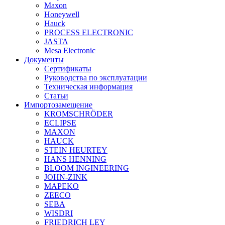
Maxon
Honeywell
Hauck
PROCESS ELECTRONIC
JASTA
Mesa Electronic
Документы
Сертификаты
Руководства по эксплуатации
Техническая информация
Статьи
Импортозамещение
KROMSCHRÖDER
ECLIPSE
MAXON
HAUCK
STEIN HEURTEY
HANS HENNING
BLOOM INGINEERING
JOHN-ZINK
MAPEKO
ZEECO
SEBA
WISDRI
FRIEDRICH LEY