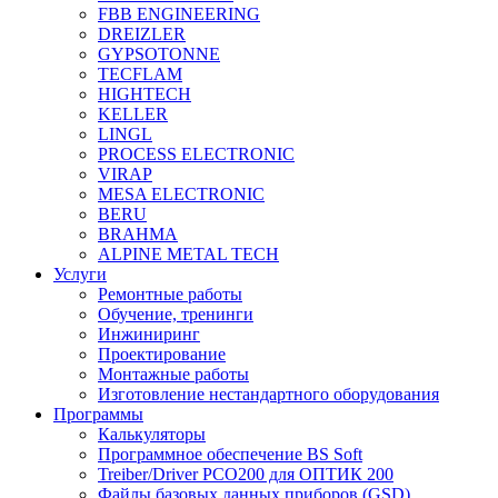
FBB ENGINEERING
DREIZLER
GYPSOTONNE
TECFLAM
HIGHTECH
KELLER
LINGL
PROCESS ELECTRONIC
VIRAP
MESA ELECTRONIC
BERU
BRAHMA
ALPINE METAL TECH
Услуги
Ремонтные работы
Обучение, тренинги
Инжиниринг
Проектирование
Монтажные работы
Изготовление нестандартного оборудования
Программы
Калькуляторы
Программное обеспечение BS Soft
Treiber/Driver PCO200 для ОПТИК 200
Файлы базовых данных приборов (GSD)