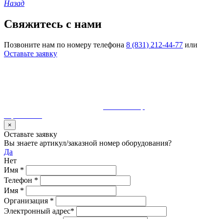
Назад
Свяжитесь с нами
Позвоните нам по номеру телефона
8 (831) 212-44-77
или
Оставьте заявку
© 1990-2023 ООО "Волгатерм". Все права защищены
Использование материалов сайта без разрешения владельца
запрещено и будет преследоваться по закону
Разработка и сопровождение
MaurisGroup
карта сайта
×
Оставьте заявку
Вы знаете артикул/заказной номер оборудования?
Да
Нет
Имя
*
Телефон
*
Имя
*
Организация
*
Электронный адрес
*