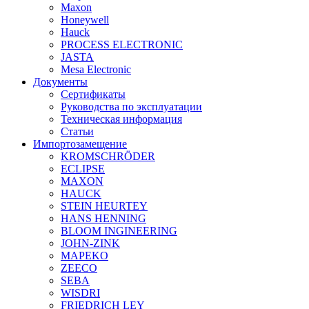
Maxon
Honeywell
Hauck
PROCESS ELECTRONIC
JASTA
Mesa Electronic
Документы
Сертификаты
Руководства по эксплуатации
Техническая информация
Статьи
Импортозамещение
KROMSCHRÖDER
ECLIPSE
MAXON
HAUCK
STEIN HEURTEY
HANS HENNING
BLOOM INGINEERING
JOHN-ZINK
MAPEKO
ZEECO
SEBA
WISDRI
FRIEDRICH LEY