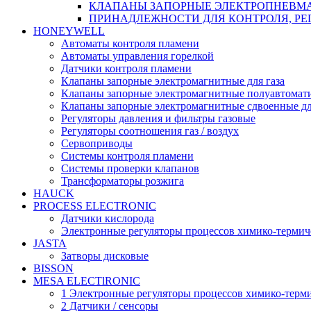
КЛАПАНЫ ЗАПОРНЫЕ ЭЛЕКТРОПНЕВМ
ПРИНАДЛЕЖНОСТИ ДЛЯ КОНТРОЛЯ, РЕ
HONEYWELL
Автоматы контроля пламени
Автоматы управления горелкой
Датчики контроля пламени
Клапаны запорные электромагнитные для газа
Клапаны запорные электромагнитные полуавтомати
Клапаны запорные электромагнитные сдвоенные дл
Регуляторы давления и фильтры газовые
Регуляторы соотношения газ / воздух
Сервоприводы
Системы контроля пламени
Системы проверки клапанов
Трансформаторы розжига
HAUCK
PROCESS ELECTRONIC
Датчики кислорода
Электронные регуляторы процессов химико-термич
JASTA
Затворы дисковые
BISSON
MESA ELECTlRONIC
1 Электронные регуляторы процессов химико-терм
2 Датчики / сенсоры