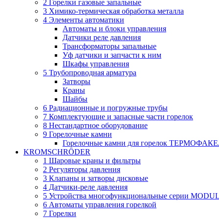
2 Горелки газовые запальные
3 Химико-термическая обработка металла
4 Элементы автоматики
Автоматы и блоки управления
Датчики реле давления
Трансформаторы запальные
Уф датчики и запчасти к ним
Шкафы управления
5 Трубопроводная арматура
Затворы
Краны
Шайбы
6 Радиационные и погружные трубы
7 Комплектующие и запасные части горелок
8 Нестандартное оборудование
9 Горелочные камни
Горелочные камни для горелок ТЕРМОФАК
KROMSCHRÖDER
1 Шаровые краны и фильтры
2 Регуляторы давления
3 Клапаны и затворы дисковые
4 Датчики-реле давления
5 Устройства многофункциональные серии MODU
6 Автоматы управления горелкой
7 Горелки