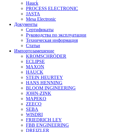
Hauck
PROCESS ELECTRONIC
JASTA
Mesa Electronic
Документы
Сертификаты
Руководства по эксплуатации
Техническая информация
Статьи
Импортозамещение
KROMSCHRÖDER
ECLIPSE
MAXON
HAUCK
STEIN HEURTEY
HANS HENNING
BLOOM INGINEERING
JOHN-ZINK
MAPEKO
ZEECO
SEBA
WISDRI
FRIEDRICH LEY
FBB ENGINEERING
DREIZLER