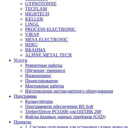
GYPSOTONNE
TECFLAM
HIGHTECH
KELLER
LINGL
PROCESS ELECTRONIC
VIRAP
MESA ELECTRONIC
BERU
BRAHMA
ALPINE METAL TECH
Услуги
Ремонтные работы
Обучение, тренинги
Инжиниринг
Проектирование
Монтажные работы
Изготовление нестандартного оборудования
Программы
Калькуляторы
Программное обеспечение BS Soft
Treiber/Driver PCO200 для ОПТИК 200
Файлы базовых данных приборов (GSD)
Проекты
1. Система отопления для установки сушки зерна ш