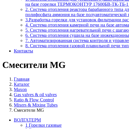
на базе горелки ТЕРМОКОНТУР 17600БВ-ТК-ТБ-1 
2. Система отопления реактора барабанного типа 
полифосфата аммония на базе полуавтоматической
3.Разработка горелки для установок фильтрации ра
4. Система отопления камерной печи на базе авто
5. Система отопления нагревательной печи с шага
6. Система отопления сушила на базе инжекционн
7. Автоматизированная система контроля и управл
8. Система отопления газовой плавильной печи т
Контакты
Смесители MG
Главная
Каталог
Maxon
Gas valves & oil valves
Ratio & Flow Control
Mixers & Mixing Tubes
Смесители MG
ВОЛГАТЕРМ
1 Горелки газовые