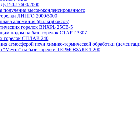
Ду150-17600/2000
для получения высококонденсированного
 горелки ЛИНГО 2000/5000
сплава алюминия (фильтрбоксов)
матических горелок ВИХРЬ 25СВ-5
ющим подом на базе горелок СТАРТ 3307
ых горелок СПЛАВ 240
ения атмосферой печи химико-термической обработки (цементац
ипа "Мечта" на базе горелки ТЕРМОФАКЕЛ 200