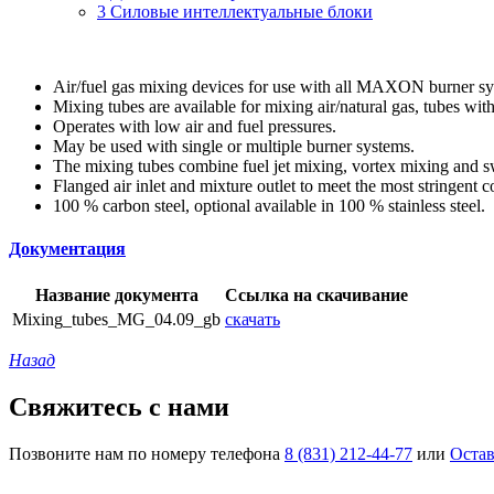
3 Силовые интеллектуальные блоки
Air/fuel gas mixing devices for use with all MAXON burner sys
Mixing tubes are available for mixing air/natural gas, tubes wit
Operates with low air and fuel pressures.
May be used with single or multiple burner systems.
The mixing tubes combine fuel jet mixing, vortex mixing and s
Flanged air inlet and mixture outlet to meet the most stringent c
100 % carbon steel, optional available in 100 % stainless steel.
Документация
Название документа
Ссылка на скачивание
Mixing_tubes_MG_04.09_gb
скачать
Назад
Свяжитесь с нами
Позвоните нам по номеру телефона
8 (831) 212-44-77
или
Остав