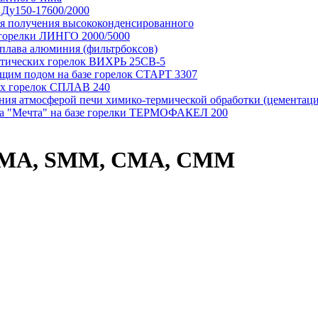
Ду150-17600/2000
для получения высококонденсированного
 горелки ЛИНГО 2000/5000
сплава алюминия (фильтрбоксов)
матических горелок ВИХРЬ 25СВ-5
ющим подом на базе горелок СТАРТ 3307
ых горелок СПЛАВ 240
ения атмосферой печи химико-термической обработки (цементац
ипа "Мечта" на базе горелки ТЕРМОФАКЕЛ 200
 SMA, SMM, CMA, CMM