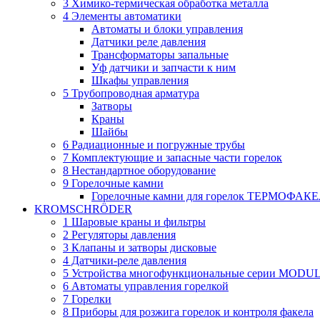
3 Химико-термическая обработка металла
4 Элементы автоматики
Автоматы и блоки управления
Датчики реле давления
Трансформаторы запальные
Уф датчики и запчасти к ним
Шкафы управления
5 Трубопроводная арматура
Затворы
Краны
Шайбы
6 Радиационные и погружные трубы
7 Комплектующие и запасные части горелок
8 Нестандартное оборудование
9 Горелочные камни
Горелочные камни для горелок ТЕРМОФАК
KROMSCHRÖDER
1 Шаровые краны и фильтры
2 Регуляторы давления
3 Клапаны и затворы дисковые
4 Датчики-реле давления
5 Устройства многофункциональные серии MODU
6 Автоматы управления горелкой
7 Горелки
8 Приборы для розжига горелок и контроля факела