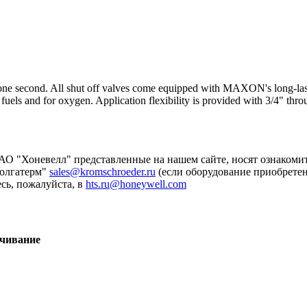
han one second. All shut off valves come equipped with MAXON's long-las
fuels and for oxygen. Application flexibility is provided with 3/4" thro
О "Хоневелл" представленные на нашем сайте, носят ознакомит
Волгатерм"
sales@kromschroeder.ru
(если оборудование приобретено
сь, пожалуйста, в
hts.ru@honeywell.com
ачивание