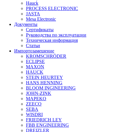
Hauck
PROCESS ELECTRONIC
JASTA
Mesa Electronic
Документы
Сертификаты
Руководства по эксплуатации
Техническая информация
Статьи
Импортозамещение
KROMSCHRÖDER
ECLIPSE
MAXON
HAUCK
STEIN HEURTEY
HANS HENNING
BLOOM INGINEERING
JOHN-ZINK
MAPEKO
ZEECO
SEBA
WISDRI
FRIEDRICH LEY
FBB ENGINEERING
DREIZLER