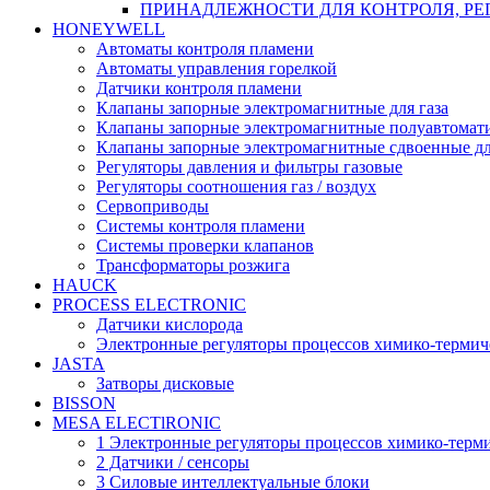
ПРИНАДЛЕЖНОСТИ ДЛЯ КОНТРОЛЯ, РЕ
HONEYWELL
Автоматы контроля пламени
Автоматы управления горелкой
Датчики контроля пламени
Клапаны запорные электромагнитные для газа
Клапаны запорные электромагнитные полуавтомати
Клапаны запорные электромагнитные сдвоенные дл
Регуляторы давления и фильтры газовые
Регуляторы соотношения газ / воздух
Сервоприводы
Системы контроля пламени
Системы проверки клапанов
Трансформаторы розжига
HAUCK
PROCESS ELECTRONIC
Датчики кислорода
Электронные регуляторы процессов химико-термич
JASTA
Затворы дисковые
BISSON
MESA ELECTlRONIC
1 Электронные регуляторы процессов химико-терм
2 Датчики / сенсоры
3 Силовые интеллектуальные блоки