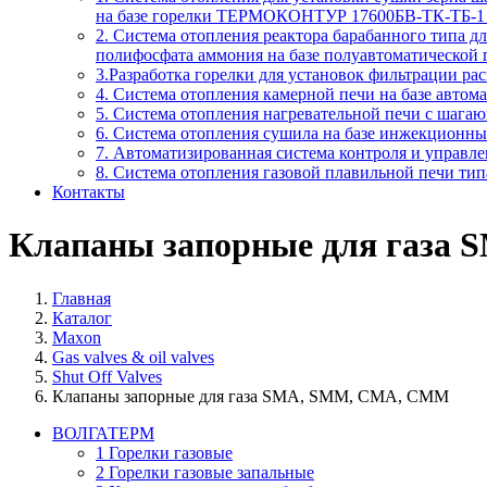
на базе горелки ТЕРМОКОНТУР 17600БВ-ТК-ТБ-1 
2. Система отопления реактора барабанного типа 
полифосфата аммония на базе полуавтоматической
3.Разработка горелки для установок фильтрации ра
4. Система отопления камерной печи на базе авто
5. Система отопления нагревательной печи с шага
6. Система отопления сушила на базе инжекционн
7. Автоматизированная система контроля и управл
8. Система отопления газовой плавильной печи т
Контакты
Клапаны запорные для газа
Главная
Каталог
Maxon
Gas valves & oil valves
Shut Off Valves
Клапаны запорные для газа SMA, SMM, CMA, CMM
ВОЛГАТЕРМ
1 Горелки газовые
2 Горелки газовые запальные