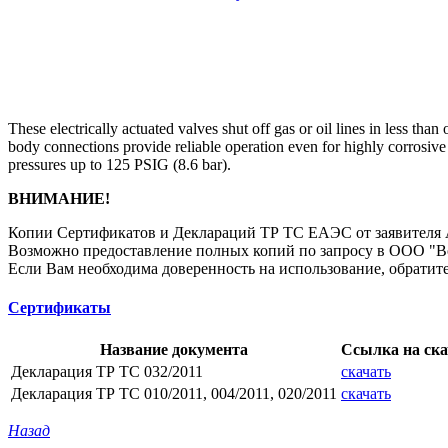
These electrically actuated valves shut off gas or oil lines in less t
body connections provide reliable operation even for highly corrosive 
pressures up to 125 PSIG (8.6 bar).
ВНИМАНИЕ!
Копии Сертификатов и Деклараций ТР ТС ЕАЭС от заявителя А
Возможно предоставление полных копий по запросу в ООО "
Если Вам необходима доверенность на использование, обратите
Сертификаты
Название документа
Ссылка на ск
Декларация ТР ТС 032/2011
скачать
Декларация ТР ТС 010/2011, 004/2011, 020/2011
скачать
Назад