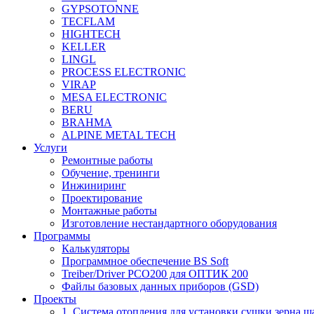
GYPSOTONNE
TECFLAM
HIGHTECH
KELLER
LINGL
PROCESS ELECTRONIC
VIRAP
MESA ELECTRONIC
BERU
BRAHMA
ALPINE METAL TECH
Услуги
Ремонтные работы
Обучение, тренинги
Инжиниринг
Проектирование
Монтажные работы
Изготовление нестандартного оборудования
Программы
Калькуляторы
Программное обеспечение BS Soft
Treiber/Driver PCO200 для ОПТИК 200
Файлы базовых данных приборов (GSD)
Проекты
1. Система отопления для установки сушки зерна ш