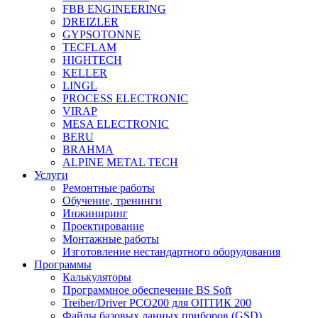
FBB ENGINEERING
DREIZLER
GYPSOTONNE
TECFLAM
HIGHTECH
KELLER
LINGL
PROCESS ELECTRONIC
VIRAP
MESA ELECTRONIC
BERU
BRAHMA
ALPINE METAL TECH
Услуги
Ремонтные работы
Обучение, тренинги
Инжиниринг
Проектирование
Монтажные работы
Изготовление нестандартного оборудования
Программы
Калькуляторы
Программное обеспечение BS Soft
Treiber/Driver PCO200 для ОПТИК 200
Файлы базовых данных приборов (GSD)