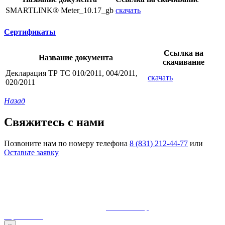
SMARTLINK® Meter_10.17_gb
скачать
Сертификаты
Ссылка на
Название документа
скачивание
Декларация ТР ТС 010/2011, 004/2011,
скачать
020/2011
Назад
Свяжитесь с нами
Позвоните нам по номеру телефона
8 (831) 212-44-77
или
Оставьте заявку
© 1990-2023 ООО "Волгатерм". Все права защищены
Использование материалов сайта без разрешения владельца
запрещено и будет преследоваться по закону
Разработка и сопровождение
MaurisGroup
карта сайта