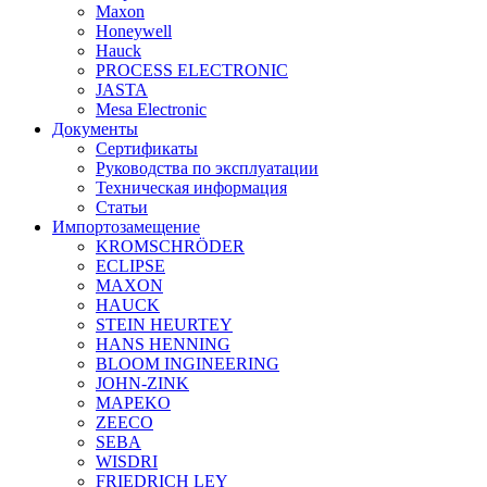
Maxon
Honeywell
Hauck
PROCESS ELECTRONIC
JASTA
Mesa Electronic
Документы
Сертификаты
Руководства по эксплуатации
Техническая информация
Статьи
Импортозамещение
KROMSCHRÖDER
ECLIPSE
MAXON
HAUCK
STEIN HEURTEY
HANS HENNING
BLOOM INGINEERING
JOHN-ZINK
MAPEKO
ZEECO
SEBA
WISDRI
FRIEDRICH LEY