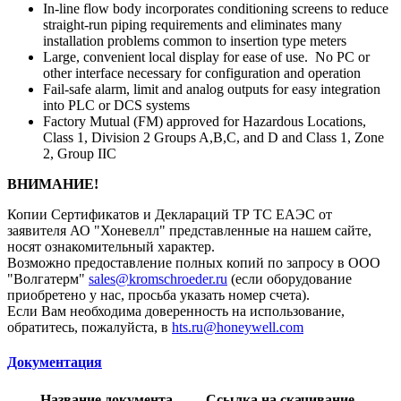
In-line flow body incorporates conditioning screens to reduce
straight-run piping requirements and eliminates many
installation problems common to insertion type meters
Large, convenient local display for ease of use. No PC or
other interface necessary for configuration and operation
Fail-safe alarm, limit and analog outputs for easy integration
into PLC or DCS systems
Factory Mutual (FM) approved for Hazardous Locations,
Class 1, Division 2 Groups A,B,C, and D and Class 1, Zone
2, Group IIC
ВНИМАНИЕ!
Копии Сертификатов и Деклараций ТР ТС ЕАЭС от
заявителя АО "Хоневелл" представленные на нашем сайте,
носят ознакомительный характер.
Возможно предоставление полных копий по запросу в ООО
"Волгатерм"
sales@kromschroeder.ru
(если оборудование
приобретено у нас, просьба указать номер счета).
Если Вам необходима доверенность на использование,
обратитесь, пожалуйста, в
hts.ru@honeywell.com
Документация
Название документа
Ссылка на скачивание