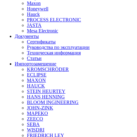
Maxon
Honeywell
Hauck
PROCESS ELECTRONIC
JASTA
Mesa Electronic
Документы
Сертификаты
Руководства по эксплуатации
Техническая информация
Статьи
Импортозамещение
KROMSCHRÖDER
ECLIPSE
MAXON
HAUCK
STEIN HEURTEY
HANS HENNING
BLOOM INGINEERING
JOHN-ZINK
MAPEKO
ZEECO
SEBA
WISDRI
FRIEDRICH LEY