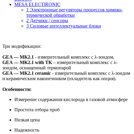
MESA ELECTlRONIC
1 Электронные регуляторы процессов химико-
термической обработки
2 Датчики / сенсоры
3 Силовые интеллектуальные блоки
Три модификации:
GEA — MK2.1
- измерительный комплекс с λ-зондом,
GEA — MK2.1
with TK
– измерительный комплекс с λ-
зондом, оснащенный термопарой
GEA — MK2.1 ceramic
- измерительный комплекс с λ-зондом
и керамическим наконечником (охладитель как опция).
Особенности:
Измерение содержания кислорода в газовой атмосфере
Простота отбора проб
Низкая цена
Надежность