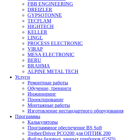
FBB ENGINEERING
DREIZLER
GYPSOTONNE
TECFLAM
HIGHTECH
KELLER
LINGL
PROCESS ELECTRONIC
VIRAP
MESA ELECTRONIC
BERU
BRAHMA
ALPINE METAL TECH
Услуги
Ремонтные работы
Обучение, тренинги
Инжиниринг
Проектирование
Монтажные работы
Изготовление нестандартного оборудования
Программы
Калькуляторы
Программное обеспечение BS Soft
Treiber/Driver PCO200 для ОПТИК 200
Файлы базовых данных приборов (GSD)