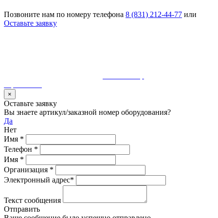
Позвоните нам по номеру телефона
8 (831) 212-44-77
или
Оставьте заявку
© 1990-2023 ООО "Волгатерм". Все права защищены
Использование материалов сайта без разрешения владельца
запрещено и будет преследоваться по закону
Разработка и сопровождение
MaurisGroup
карта сайта
×
Оставьте заявку
Вы знаете артикул/заказной номер оборудования?
Да
Нет
Имя
*
Телефон
*
Имя
*
Организация
*
Электронный адрес
*
Текст сообщения
Отправить
Ваше сообщение было успешно отправлено