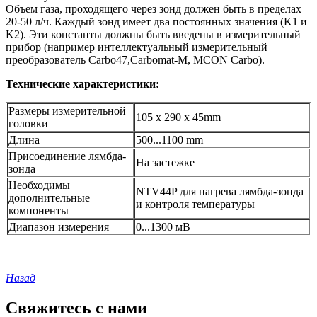
Объем газа, проходящего через зонд должен быть в пределах
20-50 л/ч. Каждый зонд имеет два постоянных значения (K1 и
K2). Эти константы должны быть введены в измерительный
прибор (например интеллектуальный измерительный
преобразователь Carbo47,Carbomat-M, MCON Carbo).
Технические характеристики:
Размеры измерительной
105 x 290 x 45mm
головки
Длина
500...1100 mm
Присоединение лямбда-
На застежке
зонда
Необходимы
NTV44P для нагрева лямбда-зонда
дополнительные
и контроля температуры
компоненты
Диапазон измерения
0...1300 мВ
Назад
Свяжитесь с нами