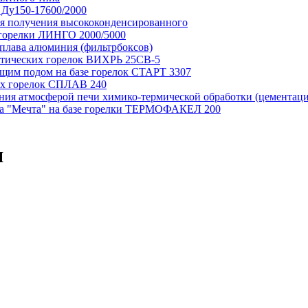
Ду150-17600/2000
для получения высококонденсированного
 горелки ЛИНГО 2000/5000
сплава алюминия (фильтрбоксов)
матических горелок ВИХРЬ 25СВ-5
ющим подом на базе горелок СТАРТ 3307
ых горелок СПЛАВ 240
ения атмосферой печи химико-термической обработки (цементац
ипа "Мечта" на базе горелки ТЕРМОФАКЕЛ 200
я