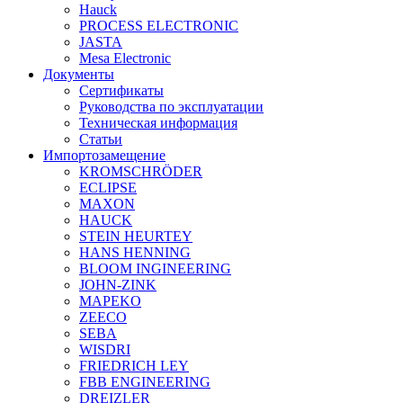
Hauck
PROCESS ELECTRONIC
JASTA
Mesa Electronic
Документы
Сертификаты
Руководства по эксплуатации
Техническая информация
Статьи
Импортозамещение
KROMSCHRÖDER
ECLIPSE
MAXON
HAUCK
STEIN HEURTEY
HANS HENNING
BLOOM INGINEERING
JOHN-ZINK
MAPEKO
ZEECO
SEBA
WISDRI
FRIEDRICH LEY
FBB ENGINEERING
DREIZLER