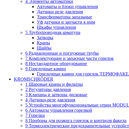
4 Элементы автоматики
Автоматы и блоки управления
Датчики реле давления
Трансформаторы запальные
Уф датчики и запчасти к ним
Шкафы управления
5 Трубопроводная арматура
Затворы
Краны
Шайбы
6 Радиационные и погружные трубы
7 Комплектующие и запасные части горелок
8 Нестандартное оборудование
9 Горелочные камни
Горелочные камни для горелок ТЕРМОФАК
KROMSCHRÖDER
1 Шаровые краны и фильтры
2 Регуляторы давления
3 Клапаны и затворы дисковые
4 Датчики-реле давления
5 Устройства многофункциональные серии MODU
6 Автоматы управления горелкой
7 Горелки
8 Приборы для розжига горелок и контроля факела
9 Термоэлектрические предохранительные устройст