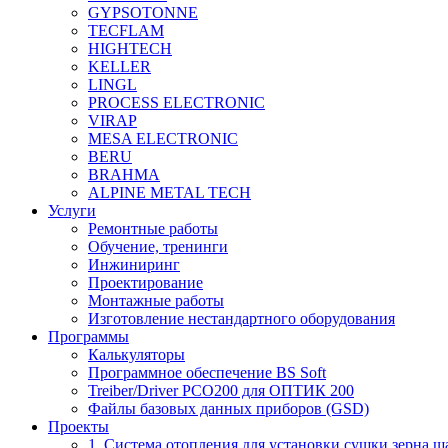
GYPSOTONNE
TECFLAM
HIGHTECH
KELLER
LINGL
PROCESS ELECTRONIC
VIRAP
MESA ELECTRONIC
BERU
BRAHMA
ALPINE METAL TECH
Услуги
Ремонтные работы
Обучение, тренинги
Инжиниринг
Проектирование
Монтажные работы
Изготовление нестандартного оборудования
Программы
Калькуляторы
Программное обеспечение BS Soft
Treiber/Driver PCO200 для ОПТИК 200
Файлы базовых данных приборов (GSD)
Проекты
1. Система отопления для установки сушки зерна ш