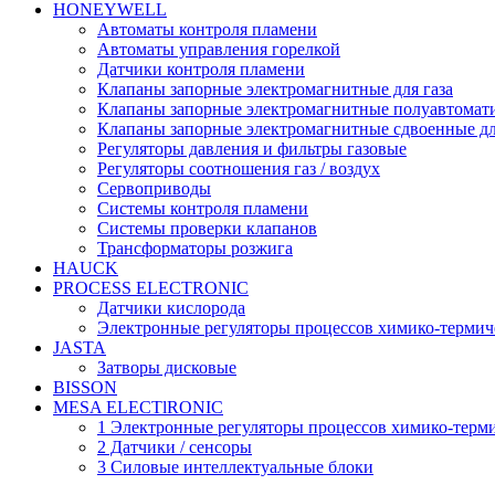
HONEYWELL
Автоматы контроля пламени
Автоматы управления горелкой
Датчики контроля пламени
Клапаны запорные электромагнитные для газа
Клапаны запорные электромагнитные полуавтомати
Клапаны запорные электромагнитные сдвоенные дл
Регуляторы давления и фильтры газовые
Регуляторы соотношения газ / воздух
Сервоприводы
Системы контроля пламени
Системы проверки клапанов
Трансформаторы розжига
HAUCK
PROCESS ELECTRONIC
Датчики кислорода
Электронные регуляторы процессов химико-термич
JASTA
Затворы дисковые
BISSON
MESA ELECTlRONIC
1 Электронные регуляторы процессов химико-терм
2 Датчики / сенсоры
3 Силовые интеллектуальные блоки