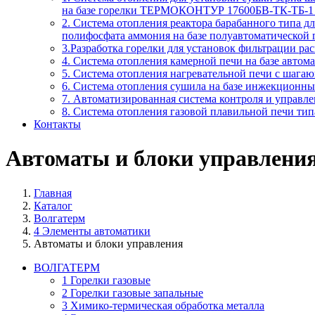
на базе горелки ТЕРМОКОНТУР 17600БВ-ТК-ТБ-1 
2. Система отопления реактора барабанного типа 
полифосфата аммония на базе полуавтоматической
3.Разработка горелки для установок фильтрации ра
4. Система отопления камерной печи на базе авто
5. Система отопления нагревательной печи с шага
6. Система отопления сушила на базе инжекционн
7. Автоматизированная система контроля и управл
8. Система отопления газовой плавильной печи т
Контакты
Автоматы и блоки управлени
Главная
Каталог
Волгатерм
4 Элементы автоматики
Автоматы и блоки управления
ВОЛГАТЕРМ
1 Горелки газовые
2 Горелки газовые запальные
3 Химико-термическая обработка металла